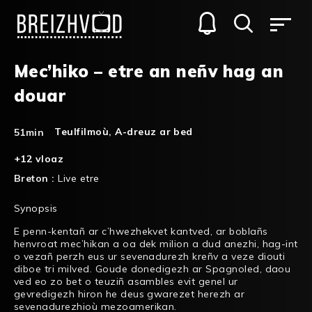
Mec’hiko – etre an neñv hag an
douar
Teulfilmoù
,
A-dreuz ar bed
51min
+12 vloaz
Breton :
Live etre
Synopsis
E penn-kentañ ar c’hwezhekvet kantved, ar boblañs
henvroat mec’hikan a oa dek milion a dud anezhi, hag-int
o vezañ perzh eus ur sevenadurezh kreñv a veze diouti
diboe tri milved. Goude donedigezh ar Spagnoled, daou
ved eo zo bet o teuziñ asambles evit genel ur
gevredigezh hiron he deus gwarezet herezh ar
sevenadurezhioù mezoamerikan.