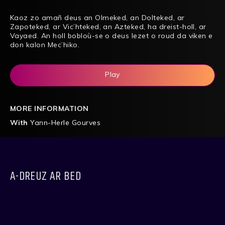
Kaoz zo amañ deus an Olmeked, an Dolteked, ar
Zapoteked, ar Vic’hteked, an Azteked, ha dreist-holl, ar
Vayaed. An holl bobloù-se o deus lezet o roud da viken e
don kalon Mec’hiko.
Play
MORE INFORMATION
With
Yann-Herle Gourves
A-DREUZ AR BED