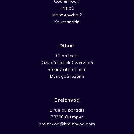
Goulennoù ?
Prizioù
Mont en-dro ?
Koumanatiñ
Ditour
Chomlec’h
Divizoù Hollek Gwerzhañ
Steuñv al lec’hienn
Menegoù lezenn
Breizhvod
1 rue du paradis
29200 Quimper
breizhvod@breizhvod.com