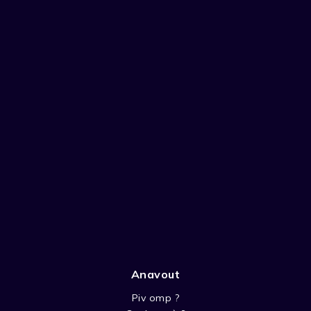
Anavout
Piv omp ?