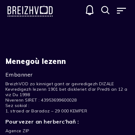
Menegoù lezenn
Embanner
BreizhVOD zo kinniget gant ar gevredigezh DIZALE
Kevredigezh lezenn 1901 bet diskleriet d’ar Predti an 12 a
viz Du 1998
Niverenn SIRET : 43953699600028
Sez sokial :
1, straed ar Baradoz – 29 000 KEMPER
Pourvezer an herberc’hañ :
Agence ZIP