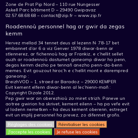
Zone de Prat Pip Nord – 110 rue Nungesser
Askell Parc bâtiment D – 29490 Gwipavaz
02.57.68.68.68 – contact@zip.fr – www.zip.fr
Roadennoù personnel hag ar gwir da zegas
kemm
Hervez mellad 34 tennet deus al lezenn N· 78-17 bet
embannet d’ar 6 a viz Genver 1978 diwar-benn ar
stlennerez, ar fichennoù hag ar Frankiz, e c’hellit sellet
ouzh ar roadennoù dastumet ganeomp diwar ho penn,
degas kemm dezho pe tennañ anezho penn-da-benn
memes. Evit gouzout hiroc’h e c’hellit mont e darempred
ganeomp :
BreizhVOD – 1, straed ar Baradoz – 29000 KEMPER
Evit kement elfenn diwar-benn al lec’hienn-mañ :
Copyright Dizale 2012.
Pep gwir war an oberezhioù zo miret strizh. Paneve un
aotree gwirion ha skrivet, kement eilenn – ha pa vefe evit
ul lodenn nemetken – ha deus kement oberenn, estreget
evit un implij personnel ha prevez, zo difennet groñs.
Réglages des cookies
Réinitialiser les cookies
J'accepte les cookies
Je refuse les cookies