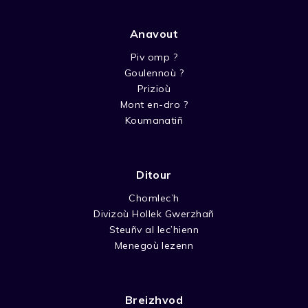
Anavout
Piv omp ?
Goulennoù ?
Prizioù
Mont en-dro ?
Koumanatiñ
Ditour
Chomlec’h
Divizoù Hollek Gwerzhañ
Steuñv al lec’hienn
Menegoù lezenn
Breizhvod