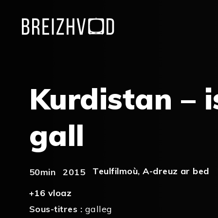
Kurdistan – i
gall
Teulfilmoù
,
A-dreuz ar bed
50min
2015
+16 vloaz
Sous-titres :
galleg