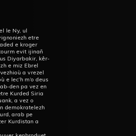
 le Ny, ul
vignoniezh etre
laded e kroger
tourm evit ijinañ
us Diyarbakir, kêr-
azh e miz Ebrel
avezhioù a vrezel
ù e lec’h m’o deus
 mab-den pa vez en
etre Kurded Siria
ank, a vez o
 un demokratelezh
kurd, arab pe
er Kurdistan a
ouyer kenbroduet