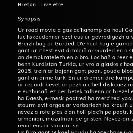
Breton :
Live etre
Synopsis
Ur road movie a gas ac’hanomp da heul Gael
luc’hskeudenner ezel eus ur gevredigezh a 
Breizh hag ar Gurded. D’e heul hag e gama
gant ur c’hest evit dizoloiñ ar Gurded en o s
an demokratelezh en o bro. Loc’hañ a reer e
benn Kurdistan Turkia, ur vro a glaske c’ho
2015, treiñ ar bajenn gant poan, goude blo
gant an arme turk. En ur dremen dre kampo
ar repuidi bevet ar pezh a c’hell diskouez
e euzhusañ, ez aer betek talbenn ar brezel 
ha Daesh, e-mesk paotred ha merc’hed yaou
stourm evit argas ar varbariezh ha krouiñ
nevez a rofe plas d’an holl plac’h pe paotr, 
armenian, muzulman pe gristen. Nevez-amz
reont eus ar stourm- se.
Ur film gant Mikael Baudu ha Stephane Ga