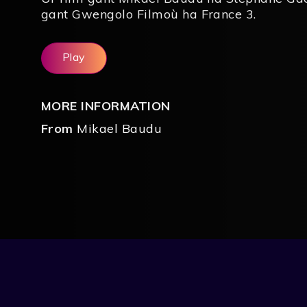
gant Gwengolo Filmoù ha France 3.
Play
MORE INFORMATION
From
Mikael Baudu