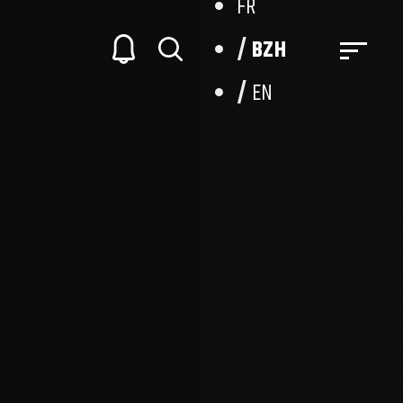
FR
BZH
EN