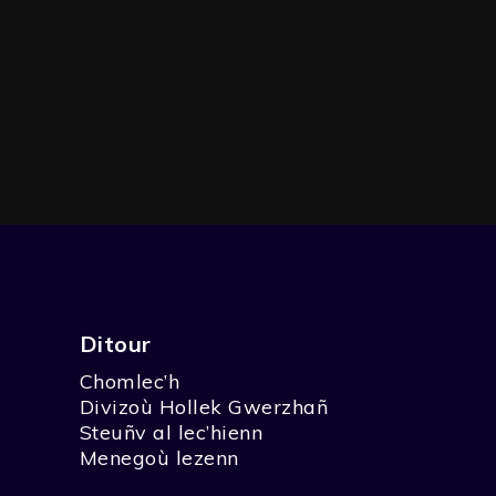
Ditour
Chomlec’h
LH MORLAERON
Divizoù Hollek Gwerzhañ
Steuñv al lec’hienn
Menegoù lezenn