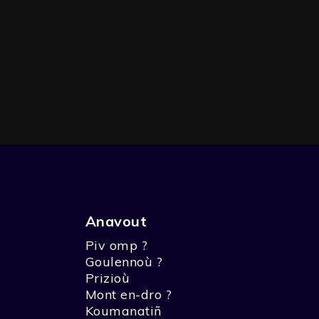
Anavout
Piv omp ?
KOULZAD 1 - AR FAMI
Goulennoù ?
Prizioù
Mont en-dro ?
Koumanatiñ