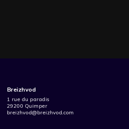
Breizhvod
1 rue du paradis
29200 Quimper
breizhvod@breizhvod.com