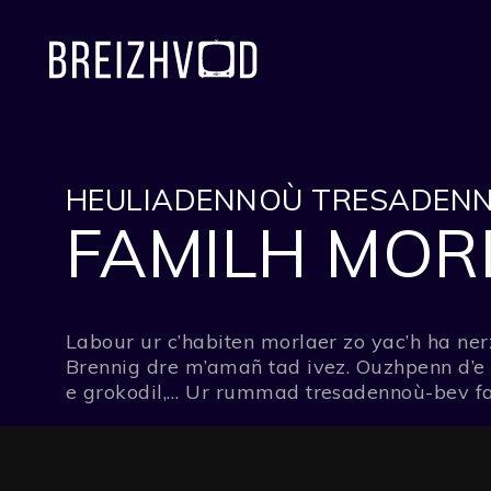
HEULIADENNOÙ TRESADEN
FAMILH MO
Labour ur c’habiten morlaer zo yac’h ha nerz
Brennig dre m’amañ tad ivez. Ouzhpenn d’e
e grokodil,… Ur rummad tresadennoù-bev far