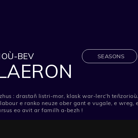
NOÙ-BEV
SEASONS
RLAERON
hus : drastañ listri-mor, klask war-lerc’h teñzorio
 labour e ranko neuze ober gant e vugale, e wreg,
sus eo avit ar familh a-bezh !