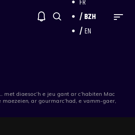
FR
BZH
EN
ù… met diaesoc’h e jeu gant ar c’habiten Mac
 e maezeien, ar gourmarc’had, e vamm-gaer,