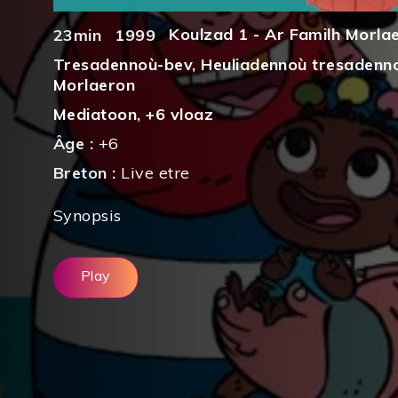
Koulzad 1 - Ar Familh Morla
23min
1999
Tresadennoù-bev
,
Heuliadennoù tresadenn
Morlaeron
Mediatoon
,
+6 vloaz
Âge :
+6
Breton :
Live etre
Synopsis
Play