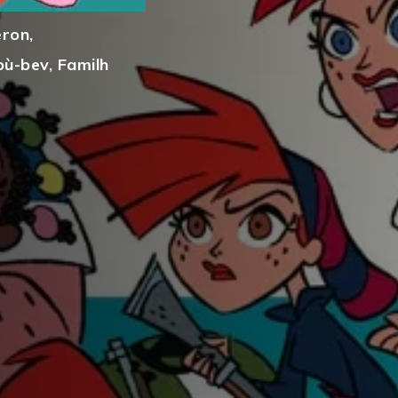
eron
,
où-bev
,
Familh