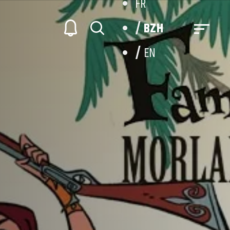
FR
BZH
EN