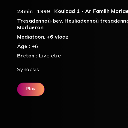
Koulzad 1 - Ar Familh Morla
23min
1999
Tresadennoù-bev
,
Heuliadennoù tresadenn
Morlaeron
Mediatoon
,
+6 vloaz
Âge :
+6
Breton :
Live etre
Synopsis
Play