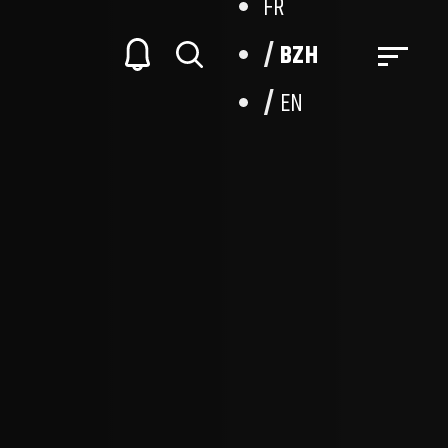
FR
BZH
EN