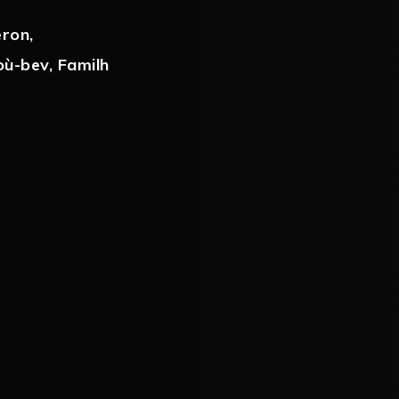
eron
,
où-bev
,
Familh