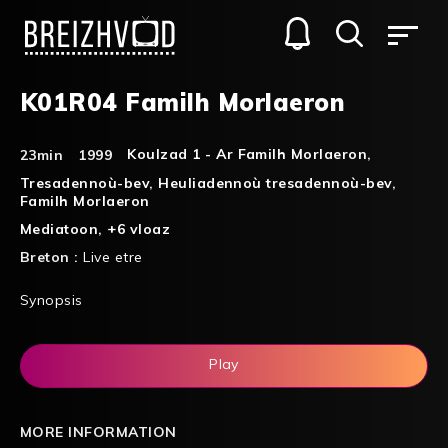
K01R04 Familh Morlaeron
Koulzad 1 - Ar Familh Morlaeron
,
23min
1999
Tresadennoù-bev
,
Heuliadennoù tresadennoù-bev
,
Familh Morlaeron
Mediatoon
,
+6 vloaz
Breton :
Live etre
Synopsis
Play
MORE INFORMATION