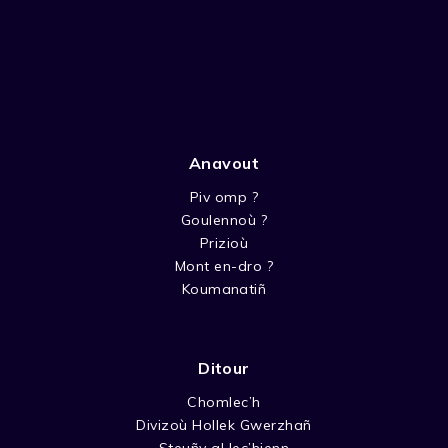
Anavout
Piv omp ?
Goulennoù ?
Prizioù
Mont en-dro ?
Koumanatiñ
Ditour
Chomlec’h
Divizoù Hollek Gwerzhañ