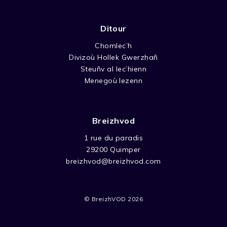
Ditour
Chomlec’h
Divizoù Hollek Gwerzhañ
Steuñv al lec’hienn
Menegoù lezenn
Breizhvod
1 rue du paradis
29200 Quimper
breizhvod@breizhvod.com
© BreizhVOD 2026