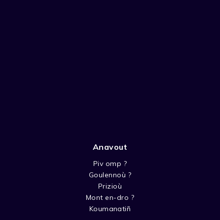
Anavout
Piv omp ?
Goulennoù ?
Prizioù
Mont en-dro ?
Koumanatiñ