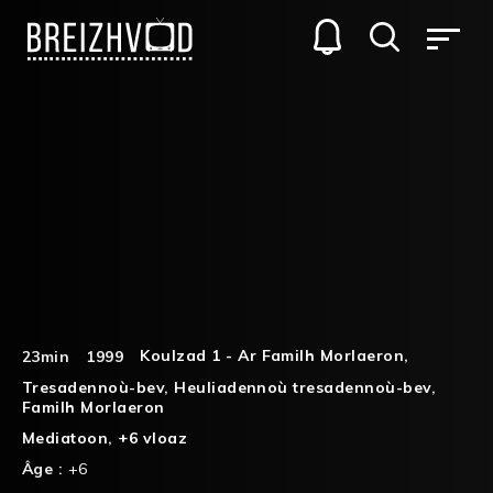
Koulzad 1 - Ar Familh Morlaeron
,
23min
1999
Tresadennoù-bev
,
Heuliadennoù tresadennoù-bev
,
Familh Morlaeron
Mediatoon
,
+6 vloaz
Âge :
+6