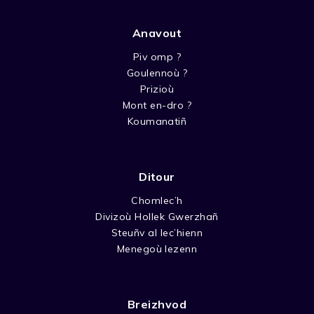
Anavout
Piv omp ?
Goulennoù ?
Prizioù
Mont en-dro ?
Koumanatiñ
Ditour
Chomlec’h
Divizoù Hollek Gwerzhañ
Steuñv al lec’hienn
Menegoù lezenn
Breizhvod