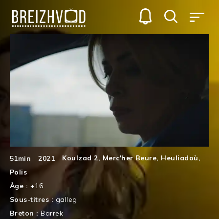
Koulzad 2
,
Merc'her Beure
,
Heuliadoù
,
51min
2021
Polis
Âge :
+16
Sous-titres :
galleg
Breton :
Barrek