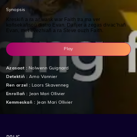
Synopsis
Kreskiñ a ra ar wask war Faith tra ma ver
koñsekañsoù distro Evan. Dañjer a zegas divac’hañ
Evan, met evezhiañ a ra Steve ouzh Faith.
Play
Azasaat :
Nolwenn Guignard
Detektiñ :
Arno Vannier
Ren arzel :
Laors Skavenneg
Enrollañ :
Jean Mari Ollivier
Kemmeskañ :
Jean Mari Ollivier