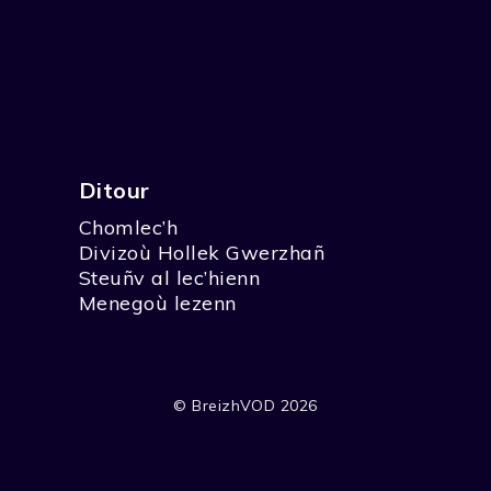
Ditour
Chomlec’h
Divizoù Hollek Gwerzhañ
Steuñv al lec’hienn
Menegoù lezenn
© BreizhVOD 2026