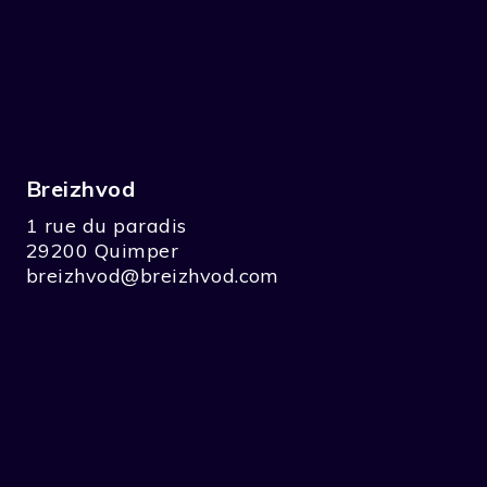
Breizhvod
1 rue du paradis
29200 Quimper
breizhvod@breizhvod.com