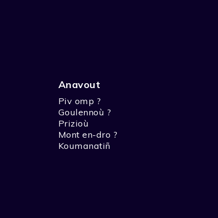
Anavout
Piv omp ?
Goulennoù ?
Prizioù
Mont en-dro ?
Koumanatiñ