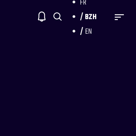
FR
BZH
EN