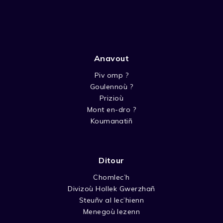
Anavout
Piv omp ?
Goulennoù ?
Prizioù
Mont en-dro ?
Koumanatiñ
Ditour
Chomlec’h
Divizoù Hollek Gwerzhañ
Steuñv al lec’hienn
Menegoù lezenn