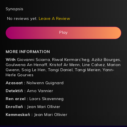
Synopsis
No reviews yet.
Leave A Review
Play
MORE INFORMATION
With
Giovanni Sciarra
,
Riwal Kermarc’heg
,
Aziliz Bourges
,
Goulwena An Henaff
,
Kristof Ar Menn
,
Line Calvez
,
Marion
Gwenn
,
Soig Le Hen
,
Tangi Daniel
,
Tangi Merien
,
Yann-
Herle Gourves
Azasaat :
Nolwenn Guignard
Detektiñ :
Arno Vannier
Ren arzel :
Laors Skavenneg
Enrollañ :
Jean Mari Ollivier
Kemmeskañ :
Jean Mari Ollivier