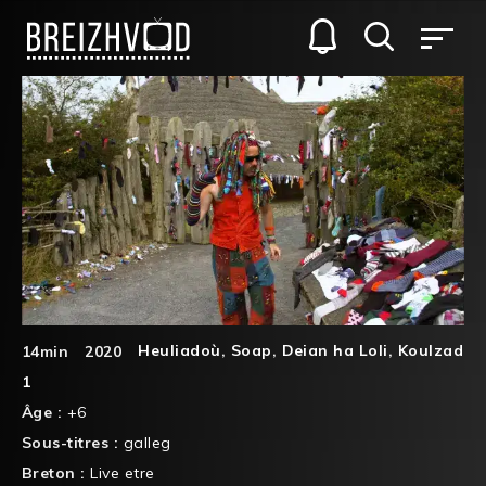
Heuliadoù
,
Soap
,
Deian ha Loli
,
Koulzad
14min
2020
1
Âge :
+6
Sous-titres :
galleg
Breton :
Live etre