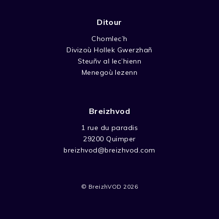
Ditour
Chomlec’h
Divizoù Hollek Gwerzhañ
Steuñv al lec’hienn
Menegoù lezenn
Breizhvod
1 rue du paradis
29200 Quimper
breizhvod@breizhvod.com
© BreizhVOD 2026