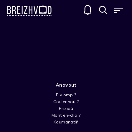
+6
Anavout
Piv omp ?
Goulennoù ?
Prizioù
Mont en-dro ?
Koumanatiñ