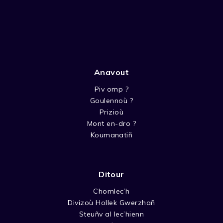
Anavout
Piv omp ?
Goulennoù ?
Prizioù
Mont en-dro ?
Koumanatiñ
Ditour
Chomlec’h
Divizoù Hollek Gwerzhañ
Steuñv al lec’hienn