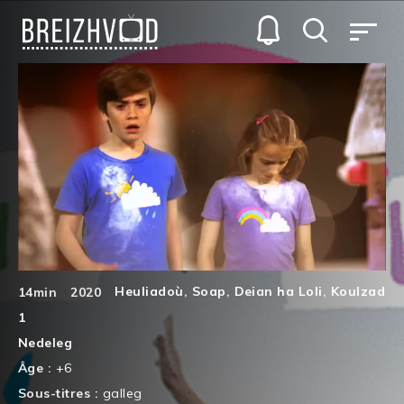
Heuliadoù
,
Soap
,
Deian ha Loli
,
Koulzad
14min
2020
1
Nedeleg
Âge :
+6
Sous-titres :
galleg