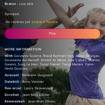
Breton :
Live etre
Synopsis
No reviews yet.
Leave A Review
Play
MORE INFORMATION
With
Giovanni Sciarra
,
Riwal Kermarc’heg
,
Aziliz Bourges
,
Goulwena An Henaff
,
Kristof Ar Menn
,
Line Calvez
,
Marion
Gwenn
,
Soig Le Hen
,
Tangi Daniel
,
Tangi Merien
,
Yann-
Herle Gourves
Azasaat :
Nolwenn Guignard
Detektiñ :
Arno Vannier
Ren arzel :
Laors Skavenneg
Enrollañ :
Jean Mari Ollivier
Kemmeskañ :
Jean Mari Ollivier