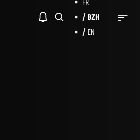
FR
BZH
EN