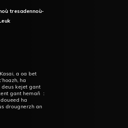
noù tresadennoù-
Leuk
asai, a oa bet
c’hoazh, ha
n deus kejet gant
kent gant hemañ :
n doueed ha
eus drougnerzh an