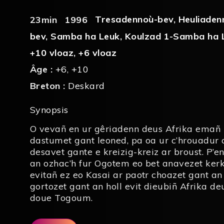
Tresadennoù-bev
,
Heuliaden
23min
1996
bev
,
Samba ha Leuk
,
Koulzad 1-Samba ha 
+10 vloaz
,
+6 vloaz
Âge :
+6
,
+10
Breton :
Deskard
Synopsis
O vevañ en ur gêriadenn deus Afrika emañ K
dastumet gant leoned, pa oa ur c’hrouadur 
desavet gante e kreizig-kreiz ar broust. P’e
an ozhac’h fur Ogotem eo bet anavezet ker
evitañ ez eo Kasai ar paotr choazet gant a
gortozet gant an holl evit dieubiñ Afrika d
doue Togoum.