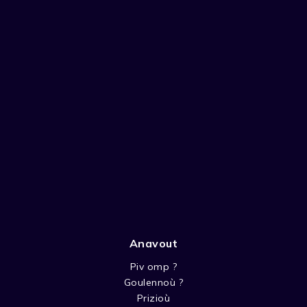
Anavout
Piv omp ?
Goulennoù ?
Prizioù