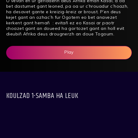
O vevañ en ur gêriadenn deus Afrika emañ Kasai, a oa
bet dastumet gant leoned, pa oa ur c’hrouadur c’hoazh,
ha desavet gante e kreizig-kreiz ar broust. P’en deus
kejet gant an ozhac’h fur Ogotem eo bet anavezet
kerkent gant hemañ : evitañ ez eo Kasai ar paotr
choazet gant an doueed ha gortozet gant an holl evit
dieubiñ Afrika deus drougnerzh an doue Togoum.
Play
KOULZAD 1-SAMBA HA LEUK