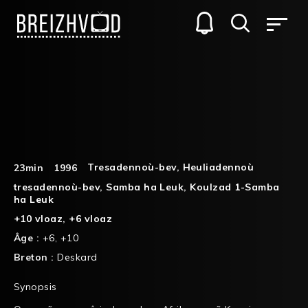
Tresadennoù-bev
,
Heuliadennoù
23min
1996
tresadennoù-bev
,
Samba ha Leuk
,
Koulzad 1-Samba
ha Leuk
+10 vloaz
,
+6 vloaz
Âge :
+6
,
+10
Breton :
Deskard
Synopsis