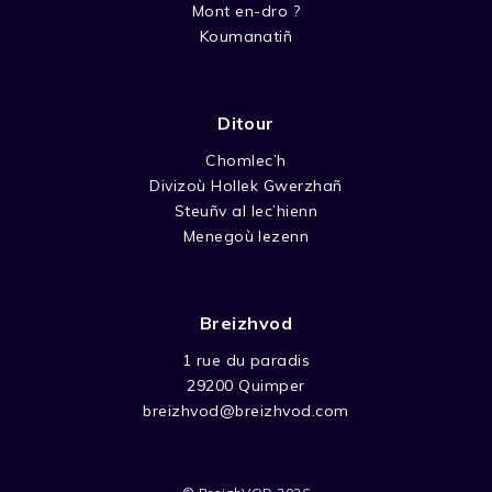
Mont en-dro ?
Koumanatiñ
Ditour
Chomlec’h
Divizoù Hollek Gwerzhañ
Steuñv al lec’hienn
Menegoù lezenn
Breizhvod
1 rue du paradis
29200 Quimper
breizhvod@breizhvod.com