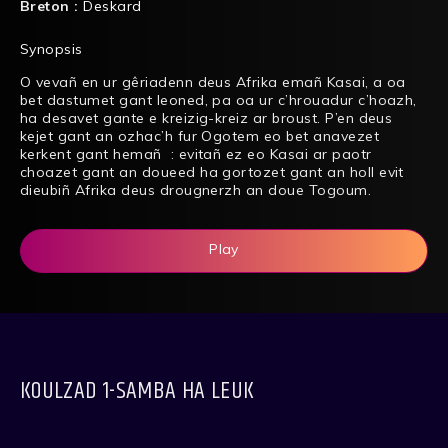
Breton :
Deskard
Synopsis
O vevañ en ur gêriadenn deus Afrika emañ Kasai, a oa
bet dastumet gant leoned, pa oa ur c’hrouadur c’hoazh,
ha desavet gante e kreizig-kreiz ar broust. P’en deus
kejet gant an ozhac’h fur Ogotem eo bet anavezet
kerkent gant hemañ : evitañ ez eo Kasai ar paotr
choazet gant an doueed ha gortozet gant an holl evit
dieubiñ Afrika deus drougnerzh an doue Togoum.
Play
KOULZAD 1-SAMBA HA LEUK