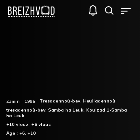
Tresadennoù-bev
,
Heuliadennoù
23min
1996
tresadennoù-bev
,
Samba ha Leuk
,
Koulzad 1-Samba
ha Leuk
+10 vloaz
,
+6 vloaz
Âge :
+6
,
+10