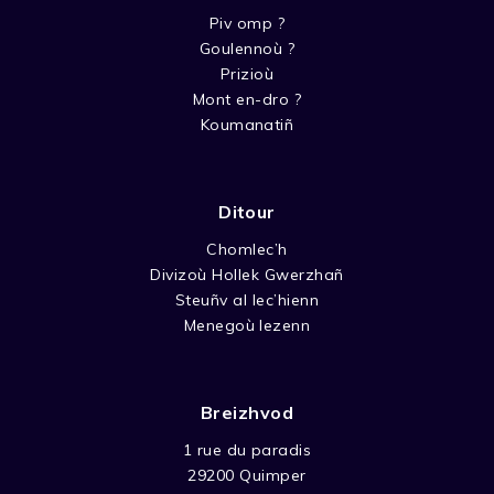
Piv omp ?
Goulennoù ?
Prizioù
Mont en-dro ?
Koumanatiñ
Ditour
Chomlec’h
Divizoù Hollek Gwerzhañ
Steuñv al lec’hienn
Menegoù lezenn
Breizhvod
1 rue du paradis
29200 Quimper