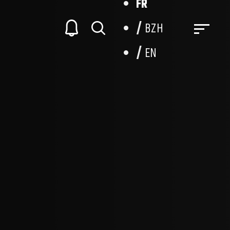
FR
BZH
EN