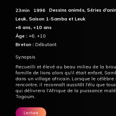
Dessins animés
,
Séries d'ani
23min
1996
Leuk
,
Saison 1-Samba et Leuk
+6 ans
,
+10 ans
Âge :
+6
,
+10
Breton :
Débutant
Synopsis
Recueilli et élevé au beau milieu de la bro
famille de lions alors qu’il était enfant, Sa
dans un village africain. Lorsque le célèbr
rencontre, il reconnaît aussitôt l’élu que tou
qui délivrera l’Afrique de la puissance mal
Togoum.
Lecture