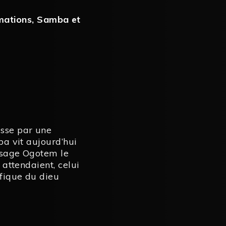
mations
,
Samba et
usse par une
mba vit aujourd’hui
e sage Ogotem le
s attendaient, celui
éfique du dieu