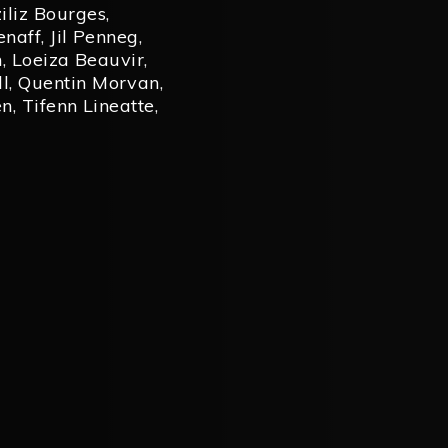
iliz Bourges
,
enaff
,
Jil Penneg
,
n
,
Loeiza Beauvir
,
l
,
Quentin Morvan
,
en
,
Tifenn Lineatte
,