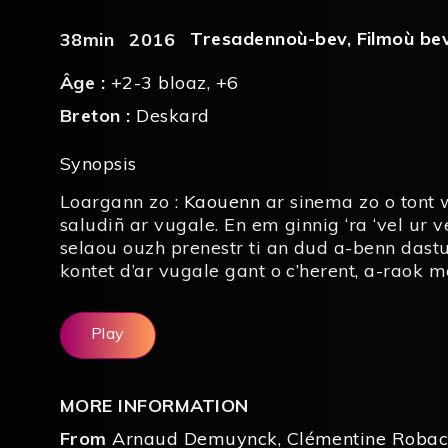
Tresadennoù-bev
,
Filmoù be
38min
2016
Âge :
+2-3 bloaz
,
+6
Breton :
Deskard
Synopsis
Loargann zo :
Kaouenn
ar sinema zo o tont 
saludiñ ar vugale. En em ginnig ‘ra ‘vel ur
selaou ouzh prenestr ti an dud a-benn dastu
kontet d’ar vugale gant o c’herent, a-raok 
Play
MORE INFORMATION
From
Arnaud Demuynck
,
Clémentine Roba