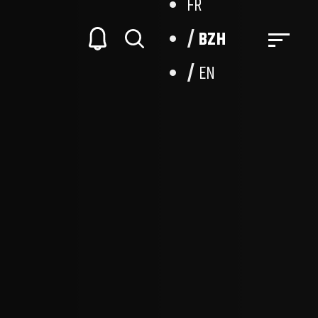
FR
BZH
EN