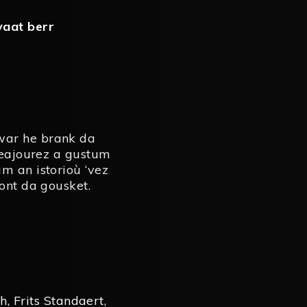
vaat berr
war he brank da
 veajourez a gustum
m an istorioù ‘vez
mont da gousket.
ch
,
Frits Standaert
,