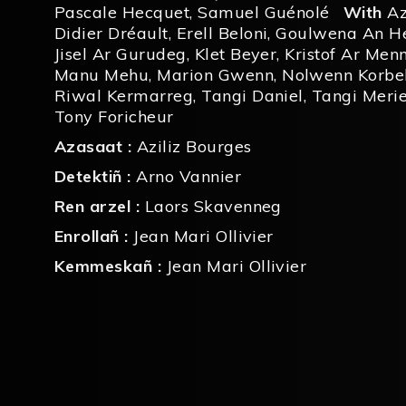
Pascale Hecquet
,
Samuel Guénolé
With
Az
Didier Dréault
,
Erell Beloni
,
Goulwena An H
Jisel Ar Gurudeg
,
Klet Beyer
,
Kristof Ar Men
Manu Mehu
,
Marion Gwenn
,
Nolwenn Korbel
Riwal Kermarreg
,
Tangi Daniel
,
Tangi Meri
Tony Foricheur
Azasaat :
Aziliz Bourges
Detektiñ :
Arno Vannier
Ren arzel :
Laors Skavenneg
Enrollañ :
Jean Mari Ollivier
Kemmeskañ :
Jean Mari Ollivier