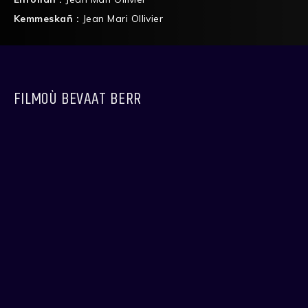
Kemmeskañ :
Jean Mari Ollivier
FILMOÙ BEVAAT BERR