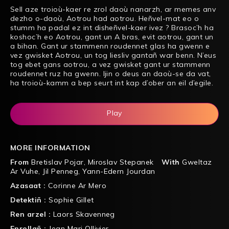
Sell aze troioù-kaer re zrol daoù nanarzh, ar memes anv
dezho o-daoù, Aotrou had aotrou. Heñvel-mat eo o
stumm ha padal ez int disheñvel-kaer ivez ? Brasoc’h ha
koshoc’h eo Aotrou, gant un A bras, evit aotrou, gant un
a bihan. Gant ur stammenn roudennet glas ha gwenn e
vez gwisket Aotrou, un tog liesliv gantañ war benn. N’eus
tog ebet gans aotrou, a vez gwisket gant ur stammenn
roudennet ruz ha gwenn. Ijin o deus an daoù-se da vat,
ha troioù-kamm a bep seurt int kap d’ober an eil d’egile.
Play
MORE INFORMATION
From
Bretislav Pojar
,
Miroslav Stepanek
With
Gweltaz
Ar Vuhe
,
Jil Penneg
,
Yann-Edern Jourdan
Azasaat :
Corinne Ar Mero
Detektiñ :
Sophie Gillet
Ren arzel :
Laors Skavenneg
Enrollañ :
Jean Mari Ollivier