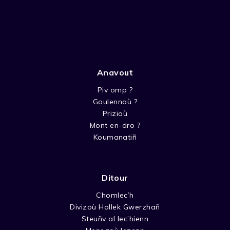
Anavout
Piv omp ?
Goulennoù ?
Prizioù
Mont en-dro ?
Koumanatiñ
Ditour
Chomlec’h
Divizoù Hollek Gwerzhañ
Steuñv al lec’hienn