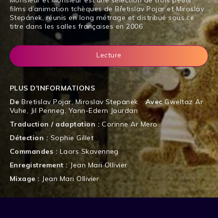
Monsieur et Monsieur est une sélection de trois petits
films d’animation tchèques de Břetislav Pojar et Miroslav
Stepánek, réunis en long métrage et distribué sous ce
titre dans les salles françaises en 2006
Lecture
PLUS D'INFORMATIONS
De
Bretislav Pojar
,
Miroslav Stepanek
Avec
Gweltaz Ar
Vuhe
,
Jil Penneg
,
Yann-Edern Jourdan
Traduction / adaptation :
Corinne Ar Mero
Détection :
Sophie Gillet
Commandes :
Laors Skavenneg
Enregistrement :
Jean Mari Ollivier
Mixage :
Jean Mari Ollivier