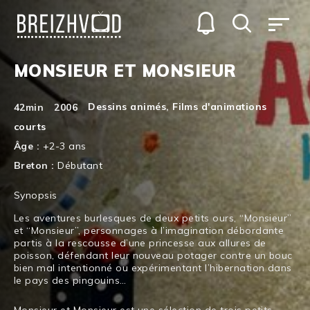
MONSIEUR ET MONSIEUR
Dessins animés
,
Films d'animations
42min
2006
courts
Âge :
+2-3 ans
Breton :
Débutant
Synopsis
Les aventures burlesques de deux petits ours, “Monsieur”
et “Monsieur”, personnages à l’imagination débordante
partis à la rescousse d’une princesse aux allures de
poisson, défendant leur nouveau potager contre un bouc
bien mal intentionné ou expérimentant l’hibernation dans
le pays des pingouins…