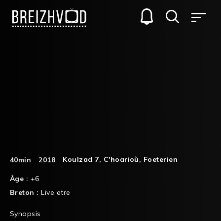
Koulzad 7
,
C'hoarioù
,
Foeterien
40min
2018
Âge :
+6
Breton :
Live etre
Synopsis