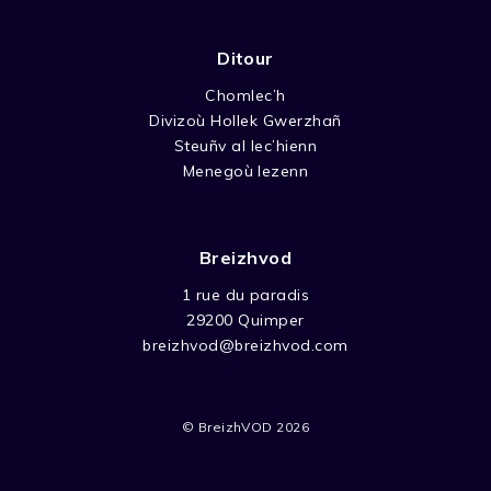
Ditour
Chomlec’h
Divizoù Hollek Gwerzhañ
Steuñv al lec’hienn
Menegoù lezenn
Breizhvod
1 rue du paradis
29200 Quimper
breizhvod@breizhvod.com
© BreizhVOD 2026