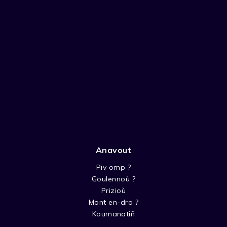
Anavout
Piv omp ?
Goulennoù ?
Prizioù
Mont en-dro ?
Koumanatiñ