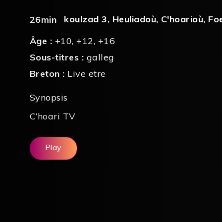
koulzad 3
,
Heuliadoù
,
C'hoarioù
,
Fo
26min
Âge :
+10
,
+12
,
+16
Sous-titres :
galleg
Breton :
Live etre
Synopsis
C’hoari TV
Play