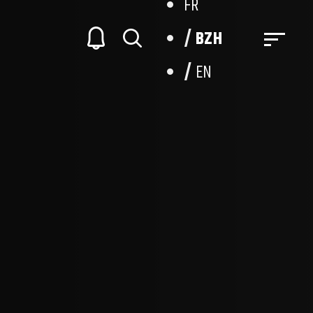
FR
BZH
EN