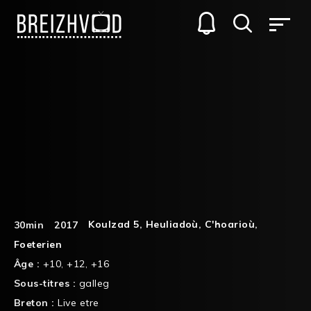
Koulzad 5
,
Heuliadoù
,
C'hoarioù
,
30min
2017
Foeterien
Âge :
+10
,
+12
,
+16
Sous-titres :
galleg
Breton :
Live etre