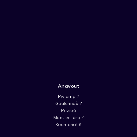
Anavout
Piv omp ?
Goulennoù ?
Prizioù
Mont en-dro ?
Koumanatiñ