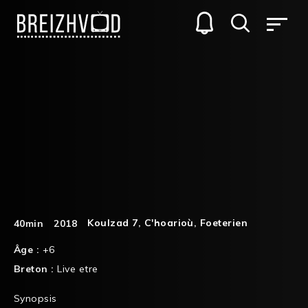
Koulzad 7
,
C'hoarioù
,
Foeterien
40min
2018
Âge :
+6
Breton :
Live etre
Synopsis