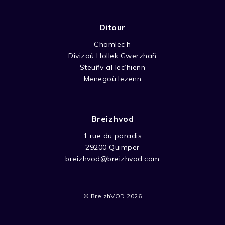
Ditour
Chomlec’h
Divizoù Hollek Gwerzhañ
Steuñv al lec’hienn
Menegoù lezenn
Breizhvod
1 rue du paradis
29200 Quimper
breizhvod@breizhvod.com
© BreizhVOD 2026