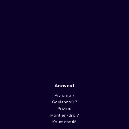
Anavout
Piv omp ?
Goulennoù ?
Prizioù
Mont en-dro ?
Koumanatiñ