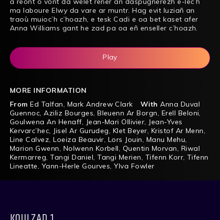
a reont o vont da welet rener an daspugnerezh e-lec’h
ma laboure Elwy da vare ar muntr. Hag evit luziañ an
traoù muioc’h c’hoazh, e tesk Cadi e oa bet kaset afer
Anna Williams gant he zad pa oa eñ enseller c’hoazh.
Play
MORE INFORMATION
From
Ed Talfan
,
Mark Andrew Clark
With
Anna Duval
Guennoc
,
Aziliz Bourges
,
Bleuenn Ar Borgn
,
Erell Beloni
,
Goulwena An Henaff
,
Jean-Mari Ollivier
,
Jean-Yves
Kervarc’hec
,
Jisel Ar Gurudeg
,
Klet Beyer
,
Kristof Ar Menn
,
Line Calvez
,
Loeiza Beauvir
,
Lors Jouin
,
Manu Mehu
,
Marion Gwenn
,
Nolwenn Korbell
,
Quentin Morvan
,
Riwal
Kermarreg
,
Tangi Daniel
,
Tangi Merien
,
Tifenn Korr
,
Tifenn
Lineatte
,
Yann-Herle Gourves
,
Ylva Fowler
KOULZAD 1