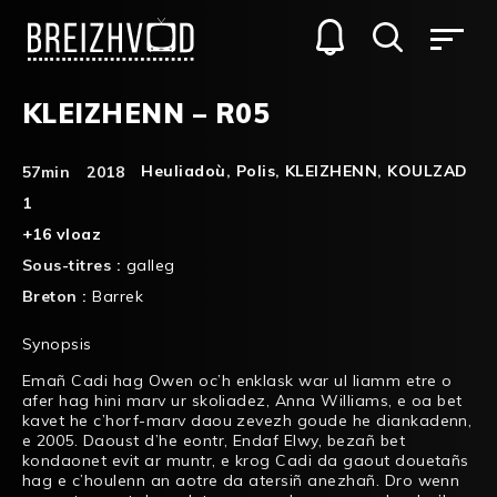
KLEIZHENN – R05
Heuliadoù
,
Polis
,
KLEIZHENN
,
KOULZAD
57min
2018
1
+16 vloaz
Sous-titres :
galleg
Breton :
Barrek
Synopsis
Emañ Cadi hag Owen oc’h enklask war ul liamm etre o
afer hag hini marv ur skoliadez, Anna Williams, e oa bet
kavet he c’horf-marv daou zevezh goude he diankadenn,
e 2005. Daoust d’he eontr, Endaf Elwy, bezañ bet
kondaonet evit ar muntr, e krog Cadi da gaout douetañs
hag e c’houlenn an aotre da atersiñ anezhañ. Dro wenn