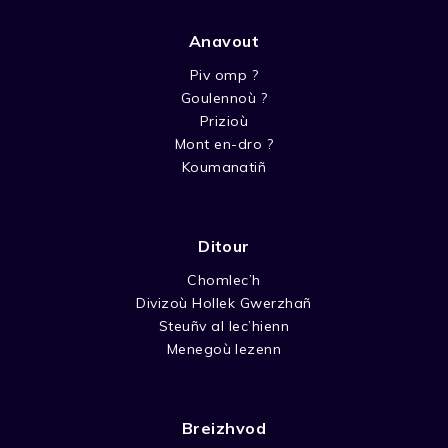
Anavout
Piv omp ?
Goulennoù ?
Prizioù
Mont en-dro ?
Koumanatiñ
Ditour
Chomlec’h
Divizoù Hollek Gwerzhañ
Steuñv al lec’hienn
Menegoù lezenn
Breizhvod