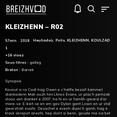
KLEIZHENN – R02
Heuliadoù
,
Polis
,
KLEIZHENN
,
KOULZAD
57min
2018
1
+16 vloaz
Sous-titres :
galleg
Breton :
Barrek
Synopsis
Kavout a ra Cadi hag Owen e c’hellfe bezañ liammet
diankadenn Mali ouzh hini Llinos Evans, ur plac’h pemzek
vloaz aet dianket e 2007, ha hi en ur familh-gward d’ar
mare-se. E-keit-se en em gav Dylan gant Lowri en ur stal
gwerzhañ esañs. Desachet e evezh diyac’h ganti, hag e
klask skrapat anezhi, hep dont a-benn, goude ma oa bet