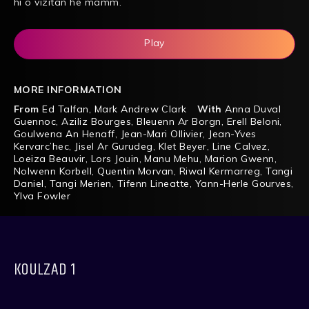
hi o vizitañ he mamm.
Play
MORE INFORMATION
From
Ed Talfan
,
Mark Andrew Clark
With
Anna Duval
Guennoc
,
Aziliz Bourges
,
Bleuenn Ar Borgn
,
Erell Beloni
,
Goulwena An Henaff
,
Jean-Mari Ollivier
,
Jean-Yves
Kervarc’hec
,
Jisel Ar Gurudeg
,
Klet Beyer
,
Line Calvez
,
Loeiza Beauvir
,
Lors Jouin
,
Manu Mehu
,
Marion Gwenn
,
Nolwenn Korbell
,
Quentin Morvan
,
Riwal Kermarreg
,
Tangi
Daniel
,
Tangi Merien
,
Tifenn Lineatte
,
Yann-Herle Gourves
,
Ylva Fowler
KOULZAD 1