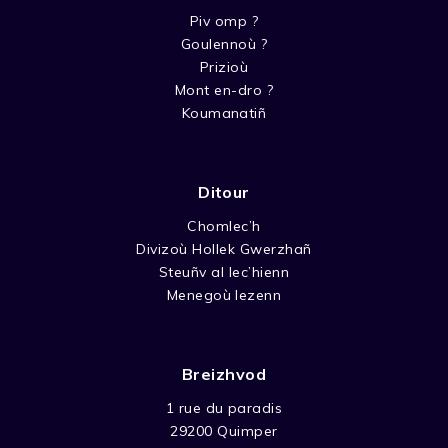
Piv omp ?
Goulennoù ?
Prizioù
Mont en-dro ?
Koumanatiñ
Ditour
Chomlec’h
Divizoù Hollek Gwerzhañ
Steuñv al lec’hienn
Menegoù lezenn
Breizhvod
1 rue du paradis
29200 Quimper