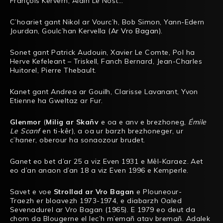
François Kervern, Alain Le Nost…
C’hoariet gant Nikol ar Vourc’h, Bob Simon, Yann-Edern
Jourdan, Goulc’han Kervella (
Ar Vro Bagan
).
Sonet gant Patrick Audouin, Xavier Le Comte, Pol ha
Herve Kefeleant – Triskell, Fanch Bernard, Jean-Charles
Huitorel, Pierre Thebault.
Kanet gant Andrea ar Gouilh, Clarisse Lavanant, Yvon
Etienne ha Gweltaz ar Fur.
Glenmor
(
Milig ar Skañv
e oa e anv e brezhoneg,
Émile
Le Scanf
en ti-kêr), a oa ur barzh brezhoneger, ur
c’haner, oberour ha sonaozour brudet.
Ganet eo bet d’ar 25 a viz Even 1931 e Mêl-Karaez. Aet
eo d’an anaon d’an 18 a viz Even 1996 e Kemperle.
Savet e voe
Strollad ar Vro Bagan
e Plouneour-
Traezh er bloavezh 1973-1974, e diabarzh Oaled
Sevenadurel ar Vro Bagan (1965). E 1979 eo deut da
chom da Blougerne el lec’h m’emañ atav bremañ. Adalek