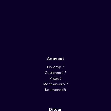
Anavout
Piv omp ?
Goulennoù ?
Prizioù
Mont en-dro ?
Koumanatiñ
Ditour