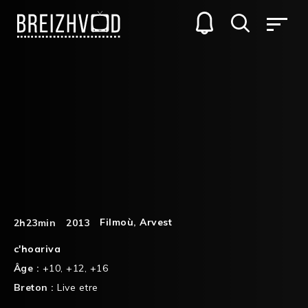
Filmoù
,
Arvest
2h23min
2013
c'hoariva
Âge :
+10
,
+12
,
+16
Breton :
Live etre