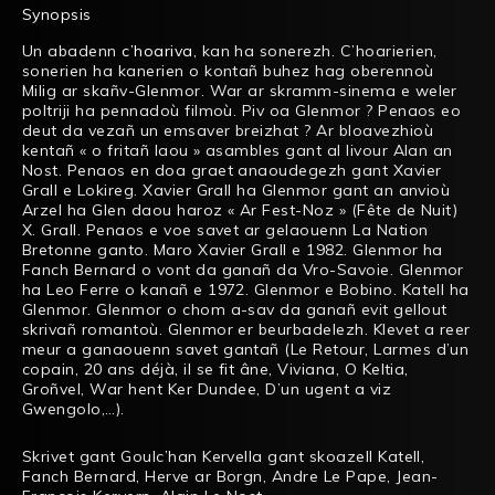
Synopsis
Un abadenn
c’hoariva
, kan ha sonerezh. C’hoarierien,
sonerien ha kanerien o kontañ buhez hag oberennoù
Milig ar skañv-Glenmor. War ar skramm-sinema e weler
poltriji ha pennadoù filmoù. Piv oa Glenmor ? Penaos eo
deut da vezañ un emsaver breizhat ? Ar bloavezhioù
kentañ « o fritañ laou » asambles gant al livour Alan an
Nost. Penaos en doa graet anaoudegezh gant Xavier
Grall e Lokireg. Xavier Grall ha Glenmor gant an anvioù
Arzel ha Glen daou haroz « Ar Fest-Noz » (Fête de Nuit)
X. Grall. Penaos e voe savet ar gelaouenn La Nation
Bretonne ganto. Maro Xavier Grall e 1982. Glenmor ha
Fanch Bernard o vont da ganañ da Vro-Savoie. Glenmor
ha Leo Ferre o kanañ e 1972. Glenmor e Bobino. Katell ha
Glenmor. Glenmor o chom a-sav da ganañ evit gellout
skrivañ romantoù. Glenmor er beurbadelezh. Klevet a reer
meur a ganaouenn savet gantañ (Le Retour, Larmes d’un
copain, 20 ans déjà, il se fit âne, Viviana, O Keltia,
Groñvel, War hent Ker Dundee, D’un ugent a viz
Gwengolo,…).
Skrivet gant Goulc’han Kervella gant skoazell Katell,
Fanch Bernard, Herve ar Borgn, Andre Le Pape, Jean-