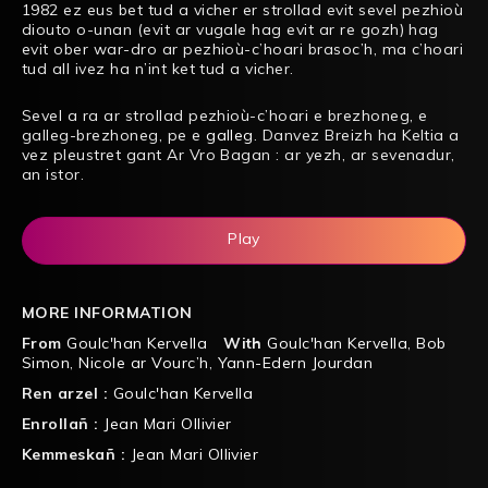
1982 ez eus bet tud a vicher er strollad evit sevel pezhioù
diouto o-unan (evit ar vugale hag evit ar re gozh) hag
evit ober war-dro ar pezhioù-c’hoari brasoc’h, ma c’hoari
tud all ivez ha n’int ket tud a vicher.
Sevel a ra ar strollad pezhioù-c’hoari e brezhoneg, e
galleg-brezhoneg, pe e
galleg
. Danvez Breizh ha Keltia a
vez pleustret gant Ar Vro Bagan : ar yezh, ar sevenadur,
an istor.
Play
MORE INFORMATION
From
Goulc'han Kervella
With
Goulc'han Kervella
,
Bob
Simon
,
Nicole ar Vourc’h
,
Yann-Edern Jourdan
Ren arzel :
Goulc'han Kervella
Enrollañ :
Jean Mari Ollivier
Kemmeskañ :
Jean Mari Ollivier