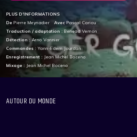
PLUS D'INFORMATIONS
De
Pierre Meynadier
Avec
Pascal Cariou
Traduction / adaptation :
Benead Vernon
Détection :
Arno Vannier
Commandes :
Yann-Edern Jourdan
Enregistrement :
Jean Michel Boceno
Mixage :
Jean Michel Boceno
AUTOUR DU MONDE