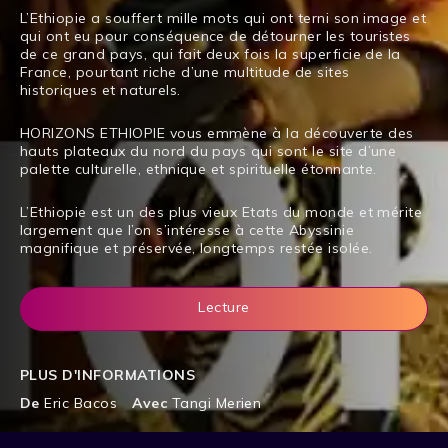
L’Ethiopie a souffert mille mots qui ont terni son image et
qui ont eu pour conséquence de détourner les touristes
de ce grand pays, qui fait deux fois la superficie de la
France, pourtant riche d’une multitude de sites
historiques et naturels.
HORIZONS ETHIOPIE vous emmène à la découverte des
hauts plateaux du nord du pays qui sont le site d’une
palette culturelle, ethnique et spirituelle étonnante.
L’Ethiopie est un des plus vieux Etats du monde et mérite
largement que l’on s’intéresse à cette Abyssinie
magnifique et préservée, longtemps restée isolée.
Lecture
PLUS D'INFORMATIONS
De
Eric Bacos
Avec
Tangi Merien