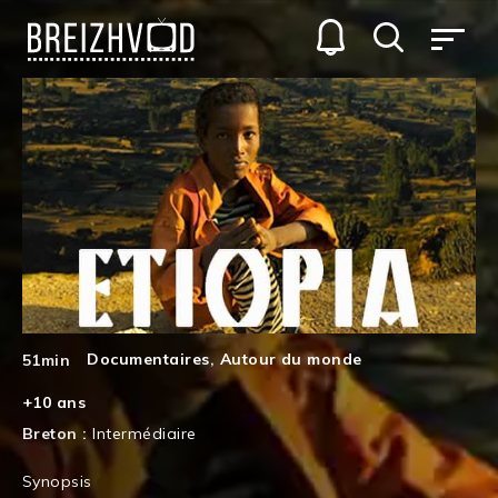
Documentaires
,
Autour du monde
51min
+10 ans
Breton :
Intermédiaire
Synopsis