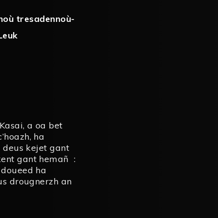
noù tresadennoù-
Leuk
asai, a oa bet
c’hoazh, ha
n deus kejet gant
kent gant hemañ :
n doueed ha
eus drougnerzh an