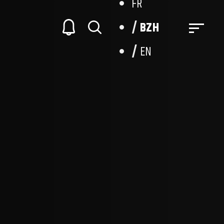
FR
BZH
EN