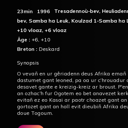
Tresadennoù-bev
,
Heuliaden
23min
1996
bev
,
Samba ha Leuk
,
Koulzad 1-Samba ha 
+10 vloaz
,
+6 vloaz
Âge :
+6
,
+10
Breton :
Deskard
Synopsis
O vevañ en ur gêriadenn deus Afrika emañ K
dastumet gant leoned, pa oa ur c’hrouadur 
desavet gante e kreizig-kreiz ar broust. P’e
an ozhac’h fur Ogotem eo bet anavezet ker
evitañ ez eo Kasai ar paotr choazet gant a
gortozet gant an holl evit dieubiñ Afrika d
doue Togoum.