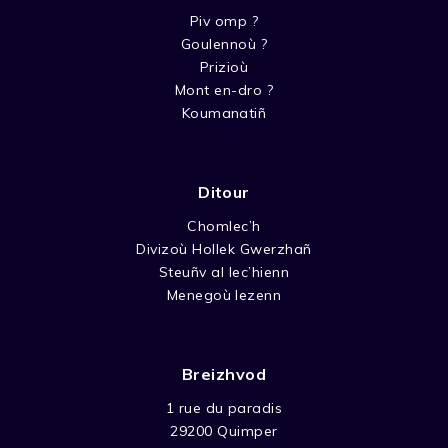
Piv omp ?
Goulennoù ?
Prizioù
Mont en-dro ?
Koumanatiñ
Ditour
Chomlec’h
Divizoù Hollek Gwerzhañ
Steuñv al lec’hienn
Menegoù lezenn
Breizhvod
1 rue du paradis
29200 Quimper