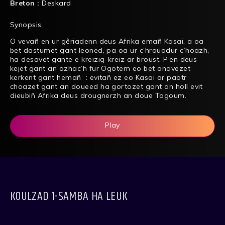
Breton :
Deskard
Synopsis
O vevañ en ur gêriadenn deus Afrika emañ Kasai, a oa
bet dastumet gant leoned, pa oa ur c’hrouadur c’hoazh,
ha desavet gante e kreizig-kreiz ar broust. P’en deus
kejet gant an ozhac’h fur Ogotem eo bet anavezet
kerkent gant hemañ : evitañ ez eo Kasai ar paotr
choazet gant an doueed ha gortozet gant an holl evit
dieubiñ Afrika deus drougnerzh an doue Togoum.
Play
KOULZAD 1-SAMBA HA LEUK