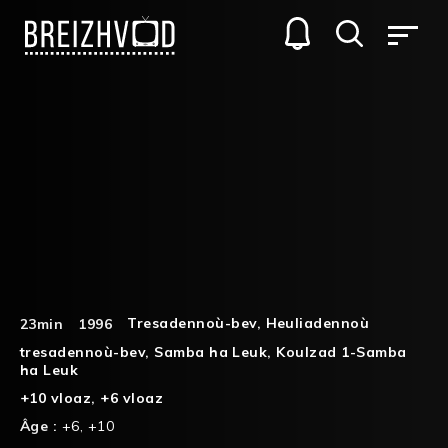
Tresadennoù-bev
,
Heuliadennoù
23min
1996
tresadennoù-bev
,
Samba ha Leuk
,
Koulzad 1-Samba
ha Leuk
+10 vloaz
,
+6 vloaz
Âge :
+6
,
+10