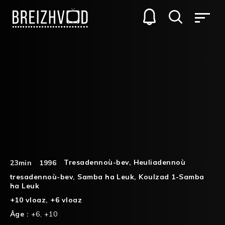
Tresadennoù-bev
,
Heuliadennoù
23min
1996
tresadennoù-bev
,
Samba ha Leuk
,
Koulzad 1-Samba
ha Leuk
+10 vloaz
,
+6 vloaz
Âge :
+6
,
+10