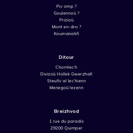
Piv omp ?
Goulennoù ?
Prizioù
Mont en-dro ?
Koumanatiñ
Ditour
Chomlec’h
Divizoù Hollek Gwerzhañ
Steuñv al lec’hienn
Menegoù lezenn
Breizhvod
1 rue du paradis
29200 Quimper