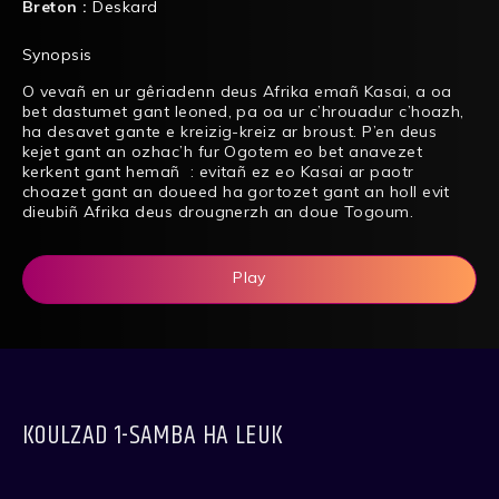
Breton :
Deskard
Synopsis
O vevañ en ur gêriadenn deus Afrika emañ Kasai, a oa
bet dastumet gant leoned, pa oa ur c’hrouadur c’hoazh,
ha desavet gante e kreizig-kreiz ar broust. P’en deus
kejet gant an ozhac’h fur Ogotem eo bet anavezet
kerkent gant hemañ : evitañ ez eo Kasai ar paotr
choazet gant an doueed ha gortozet gant an holl evit
dieubiñ Afrika deus drougnerzh an doue Togoum.
Play
KOULZAD 1-SAMBA HA LEUK