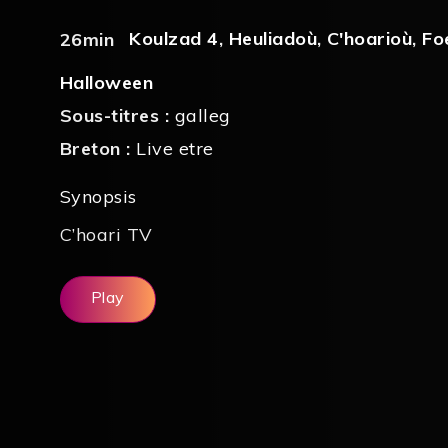
Koulzad 4
,
Heuliadoù
,
C'hoarioù
,
Fo
26min
Halloween
Sous-titres :
galleg
Breton :
Live etre
Synopsis
C’hoari TV
Play