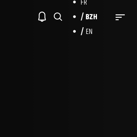
FR
BZH
EN