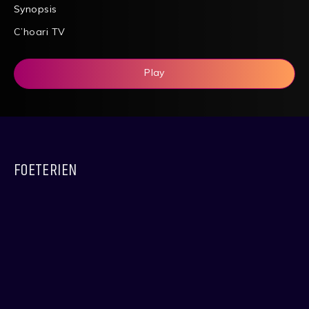
Synopsis
C’hoari TV
Play
FOETERIEN