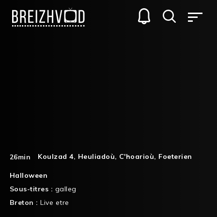
Koulzad 4
,
Heuliadoù
,
C'hoarioù
,
Foeterien
26min
Halloween
Sous-titres :
galleg
Breton :
Live etre