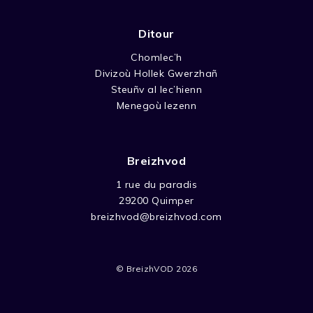
Ditour
Chomlec’h
Divizoù Hollek Gwerzhañ
Steuñv al lec’hienn
Menegoù lezenn
Breizhvod
1 rue du paradis
29200 Quimper
breizhvod@breizhvod.com
© BreizhVOD 2026