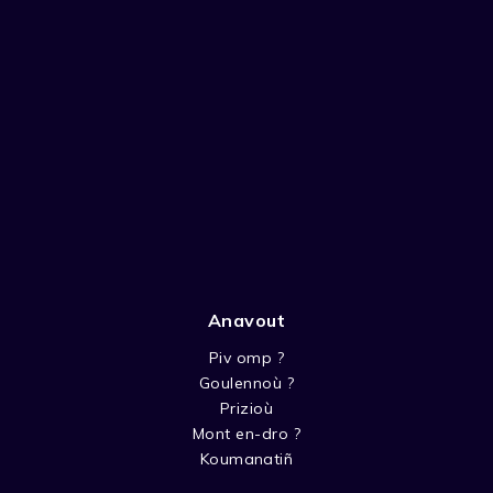
Anavout
Piv omp ?
Goulennoù ?
Prizioù
Mont en-dro ?
Koumanatiñ