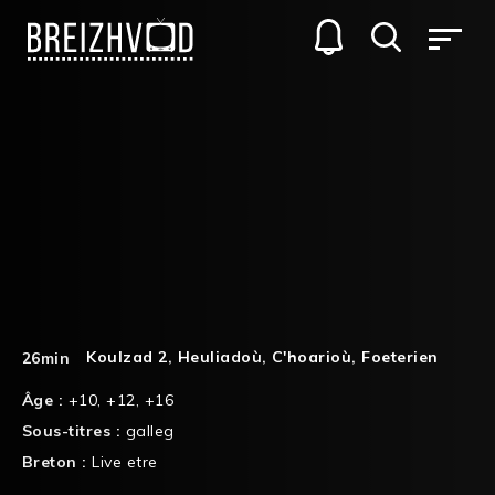
Koulzad 2
,
Heuliadoù
,
C'hoarioù
,
Foeterien
26min
Âge :
+10
,
+12
,
+16
Sous-titres :
galleg
Breton :
Live etre