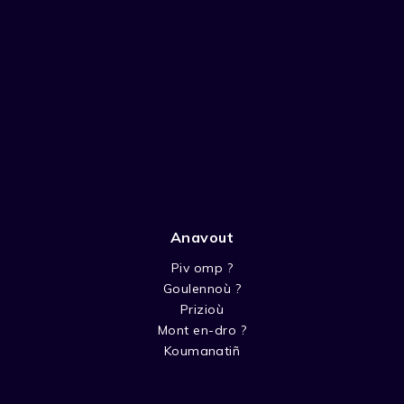
Anavout
Piv omp ?
Goulennoù ?
Prizioù
Mont en-dro ?
Koumanatiñ