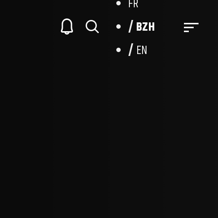
FR
BZH
EN