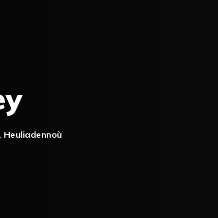
ey
,
Heuliadennoù