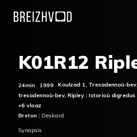
K01R12 Ripl
Koulzad 1
,
Tresadennoù-bev
24min
1999
tresadennoù-bev
,
Ripley : Istorioù digredus
+6 vloaz
Breton :
Deskard
Synopsis