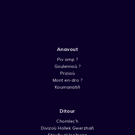
Anavout
Piv omp ?
Goulennoù ?
Prizioù
Mont en-dro ?
Koumanatiñ
Ditour
Chomlec’h
Divizoù Hollek Gwerzhañ