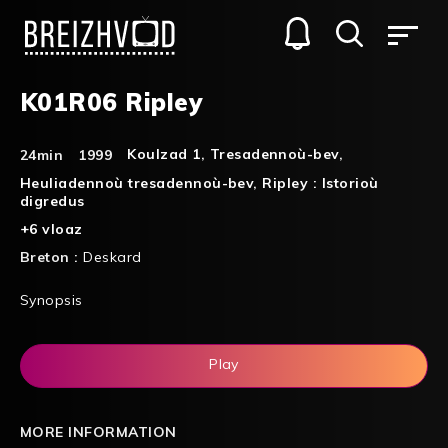
K01R06 Ripley
Koulzad 1
,
Tresadennoù-bev
,
24min
1999
Heuliadennoù tresadennoù-bev
,
Ripley : Istorioù
digredus
+6 vloaz
Breton :
Deskard
Synopsis
Play
MORE INFORMATION