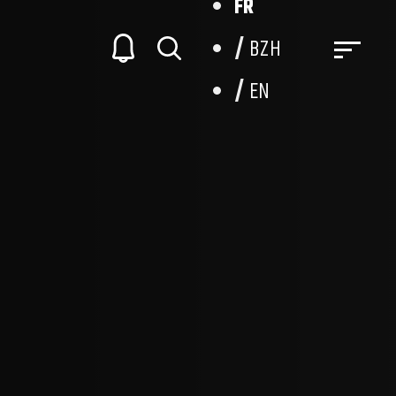
FR
BZH
EN