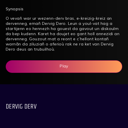
Synopsis
O vevañ war ur wezenn-derv bras, e-kreizig-kreiz an
dervenneg, emañ Dervig Dero. Leun a youl-vat hag a
startijenn eo hennezh ha gouest da gavout un diskoulm
da bep kudenn. Karet ha doujet eo gant holl annezidi an
dervenneg. Gouzout mat a reont e c’hellont kontañ
warnãn da ziluziañ o aferioù rak ne ra ket van Dervig
Dero deus an trubuilhoù.
Play
DERVIG DERV