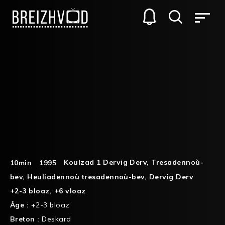
Koulzad 1 Dervig Derv
,
Tresadennoù-
10min
1995
bev
,
Heuliadennoù tresadennoù-bev
,
Dervig Derv
+2-3 bloaz
,
+6 vloaz
Âge :
+2-3 bloaz
Breton :
Deskard