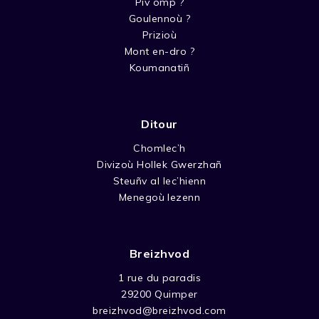
Piv omp ?
Goulennoù ?
Prizioù
Mont en-dro ?
Koumanatiñ
Ditour
Chomlec’h
Divizoù Hollek Gwerzhañ
Steuñv al lec’hienn
Menegoù lezenn
Breizhvod
1 rue du paradis
29200 Quimper
breizhvod@breizhvod.com