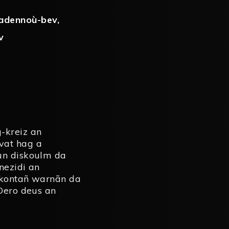
adennoù-bev
,
v
-kreiz an
vat hag a
 un diskoulm da
nezidi an
t kontañ warnãn da
 Dero deus an