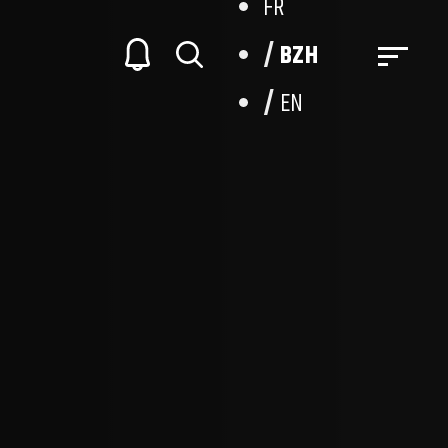
FR
BZH
EN