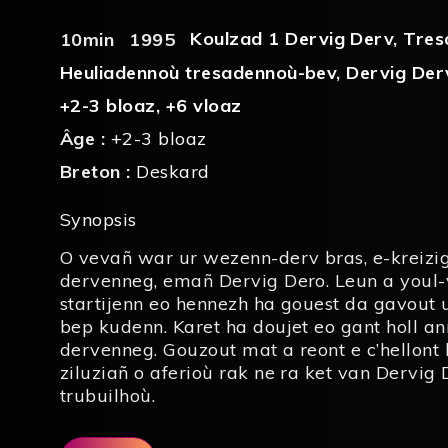
Koulzad 1 Dervig Derv
,
Tres
10min
1995
Heuliadennoù tresadennoù-bev
,
Dervig Der
+2-3 bloaz
,
+6 vloaz
Âge :
+2-3 bloaz
Breton :
Deskard
Synopsis
O vevañ war ur wezenn-derv bras, e-kreizig
dervenneg, emañ Dervig Dero. Leun a youl-
startijenn eo hennezh ha gouest da gavout
bep kudenn. Karet ha doujet eo gant holl an
dervenneg. Gouzout mat a reont e c’hellon
ziluziañ o aferioù rak ne ra ket van Dervig
trubuilhoù.