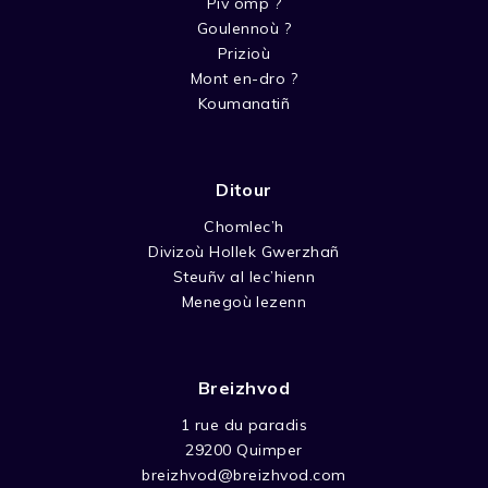
Piv omp ?
Goulennoù ?
Prizioù
Mont en-dro ?
Koumanatiñ
Ditour
Chomlec’h
Divizoù Hollek Gwerzhañ
Steuñv al lec’hienn
Menegoù lezenn
Breizhvod
1 rue du paradis
29200 Quimper
breizhvod@breizhvod.com