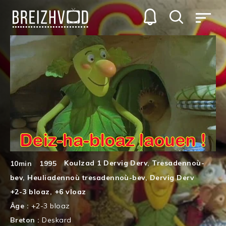
Koulzad 1 Dervig Derv
,
Tresadennoù-
10min
1995
bev
,
Heuliadennoù tresadennoù-bev
,
Dervig Derv
+2-3 bloaz
,
+6 vloaz
Âge :
+2-3 bloaz
Breton :
Deskard