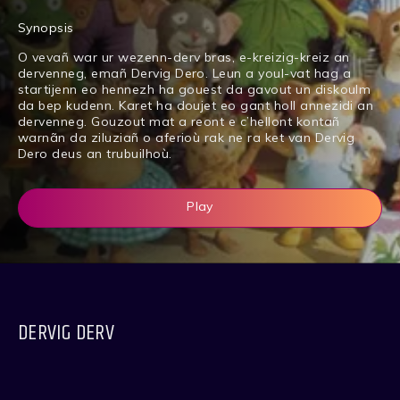
Synopsis
O vevañ war ur wezenn-derv bras, e-kreizig-kreiz an
dervenneg, emañ Dervig Dero. Leun a youl-vat hag a
startijenn eo hennezh ha gouest da gavout un diskoulm
da bep kudenn. Karet ha doujet eo gant holl annezidi an
dervenneg. Gouzout mat a reont e c’hellont kontañ
warnãn da ziluziañ o aferioù rak ne ra ket van Dervig
Dero deus an trubuilhoù.
Play
DERVIG DERV