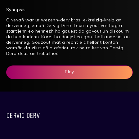
Synopsis
O vevañ war ur wezenn-derv bras, e-kreizig-kreiz an
dervenneg, emañ Dervig Dero. Leun a youl-vat hag a
startijenn eo hennezh ha gouest da gavout un diskoulm
da bep kudenn. Karet ha doujet eo gant holl annezidi an
dervenneg. Gouzout mat a reont e c’hellont kontañ
warnãn da ziluziañ o aferioù rak ne ra ket van Dervig
Dero deus an trubuilhoù.
Play
DERVIG DERV