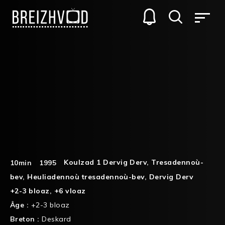
Koulzad 1 Dervig Derv
,
Tresadennoù-
10min
1995
bev
,
Heuliadennoù tresadennoù-bev
,
Dervig Derv
+2-3 bloaz
,
+6 vloaz
Âge :
+2-3 bloaz
Breton :
Deskard