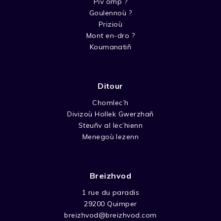
Piv omp ?
Goulennoù ?
Prizioù
Mont en-dro ?
Koumanatiñ
Ditour
Chomlec’h
Divizoù Hollek Gwerzhañ
Steuñv al lec’hienn
Menegoù lezenn
Breizhvod
1 rue du paradis
29200 Quimper
breizhvod@breizhvod.com