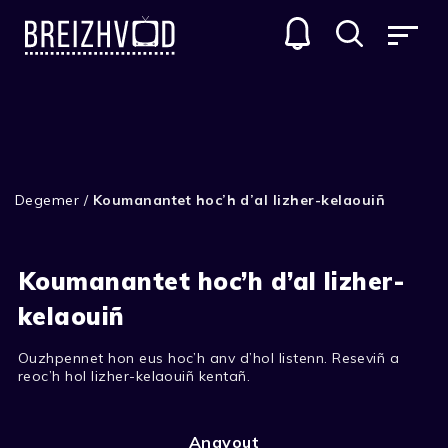
Degemer
/
Koumanantet hoc’h d’al lizher-kelaouiñ
Koumanantet hoc’h d’al lizher-
kelaouiñ
Ouzhpennet hon eus hoc’h anv d’hol listenn. Reseviñ a
reoc’h hol lizher-kelaouiñ kentañ.
Anavout