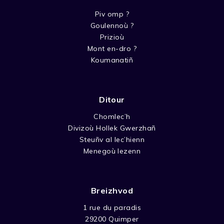
Piv omp ?
Goulennoù ?
Prizioù
Mont en-dro ?
Koumanatiñ
Ditour
Chomlec’h
Divizoù Hollek Gwerzhañ
Steuñv al lec’hienn
Menegoù lezenn
Breizhvod
1 rue du paradis
29200 Quimper