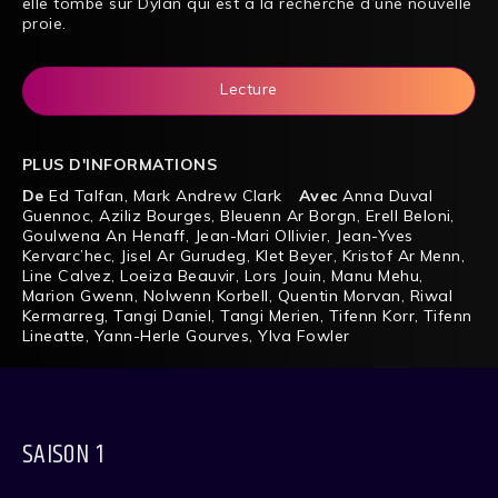
elle tombe sur Dylan qui est à la recherche d’une nouvelle
proie.
Lecture
PLUS D'INFORMATIONS
De
Ed Talfan
,
Mark Andrew Clark
Avec
Anna Duval
Guennoc
,
Aziliz Bourges
,
Bleuenn Ar Borgn
,
Erell Beloni
,
Goulwena An Henaff
,
Jean-Mari Ollivier
,
Jean-Yves
Kervarc’hec
,
Jisel Ar Gurudeg
,
Klet Beyer
,
Kristof Ar Menn
,
Line Calvez
,
Loeiza Beauvir
,
Lors Jouin
,
Manu Mehu
,
Marion Gwenn
,
Nolwenn Korbell
,
Quentin Morvan
,
Riwal
Kermarreg
,
Tangi Daniel
,
Tangi Merien
,
Tifenn Korr
,
Tifenn
Lineatte
,
Yann-Herle Gourves
,
Ylva Fowler
SAISON 1