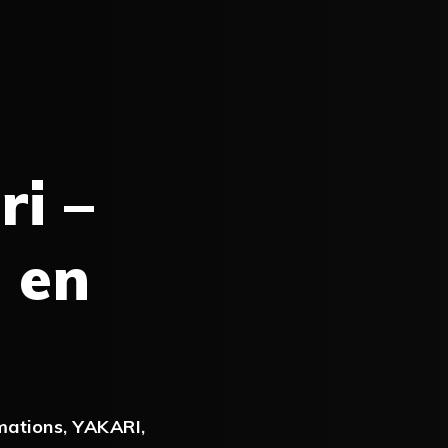
i –
 en
mations
,
YAKARI
,