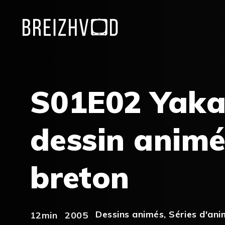
S01E02 Yakar
dessin animé
breton
Dessins animés
,
Séries d'ani
12min
2005