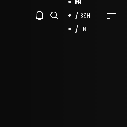
FR
BZH
EN