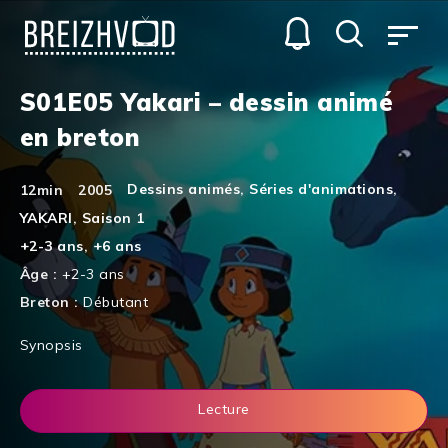
S01E05 Yakari – dessin animé
en breton
Dessins animés
,
Séries d'animations
,
12min
2005
YAKARI
,
Saison 1
+2-3 ans
,
+6 ans
Âge :
+2-3 ans
Breton :
Débutant
Synopsis
Lecture