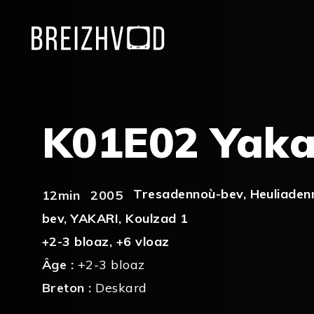
K01E02 Yaka
Tresadennoù-bev
,
Heuliaden
12min
2005
bev
,
YAKARI
,
Koulzad 1
+2-3 bloaz
,
+6 vloaz
Âge :
+2-3 bloaz
Breton :
Deskard