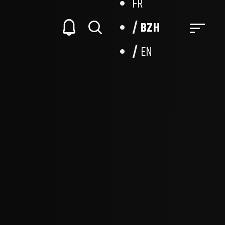
FR
BZH
EN