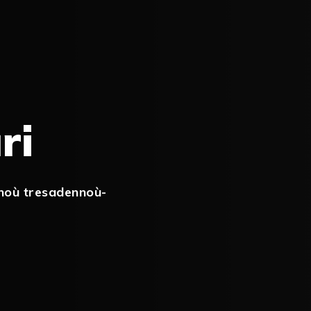
ri
noù tresadennoù-