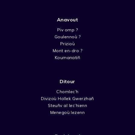
Anavout
Piv omp ?
Goulennoù ?
Prizioù
Mont en-dro ?
Koumanatiñ
Ditour
Chomlec’h
Divizoù Hollek Gwerzhañ
Steuñv al lec’hienn
Menegoù lezenn