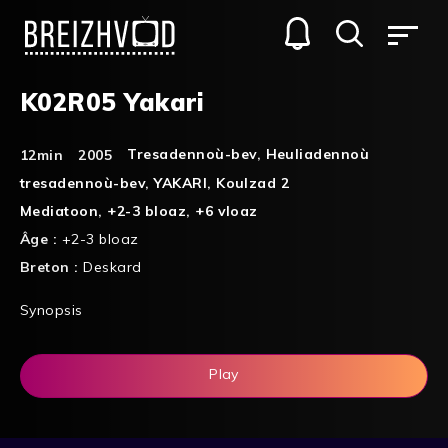
K02R05 Yakari
Tresadennoù-bev
,
Heuliadennoù
12min
2005
tresadennoù-bev
,
YAKARI
,
Koulzad 2
Mediatoon
,
+2-3 bloaz
,
+6 vloaz
Âge :
+2-3 bloaz
Breton :
Deskard
Synopsis
Play