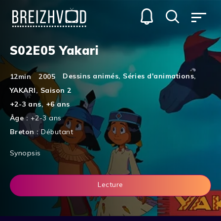
S02E05 Yakari
Dessins animés
,
Séries d'animations
,
12min
2005
YAKARI
,
Saison 2
+2-3 ans
,
+6 ans
Âge :
+2-3 ans
Breton :
Débutant
Synopsis
Lecture