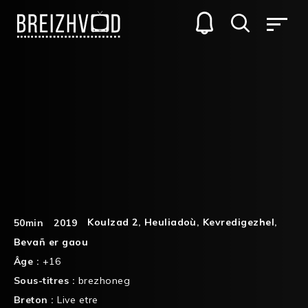
Koulzad 2
,
Heuliadoù
,
Kevredigezhel
,
50min
2019
Bevañ er gaou
Âge :
+16
Sous-titres :
brezhoneg
Breton :
Live etre