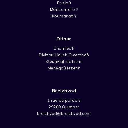
Prizioù
Mont en-dro ?
Koumanatiñ
Ditour
Chomlec’h
Divizoù Hollek Gwerzhañ
Steuñv al lec’hienn
Menegoù lezenn
Breizhvod
1 rue du paradis
29200 Quimper
breizhvod@breizhvod.com