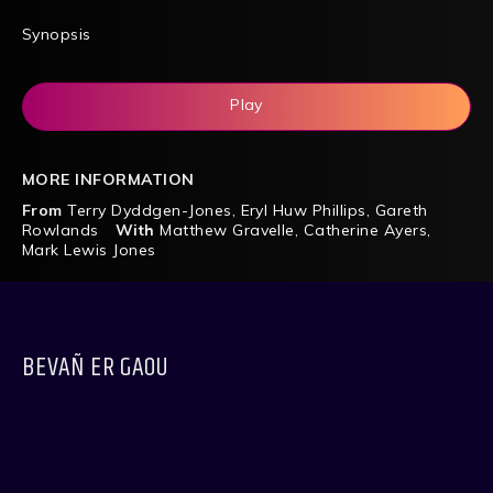
Synopsis
Play
MORE INFORMATION
From
Terry Dyddgen-Jones
,
Eryl Huw Phillips
,
Gareth
Rowlands
With
Matthew Gravelle
,
Catherine Ayers
,
Mark Lewis Jones
BEVAÑ ER GAOU