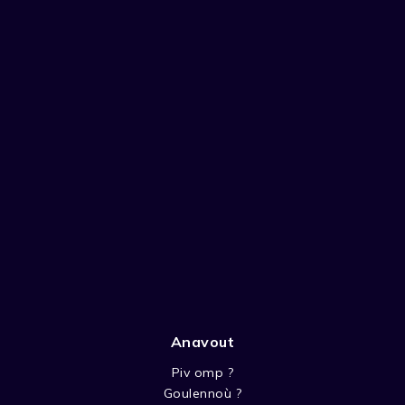
Anavout
Piv omp ?
Goulennoù ?